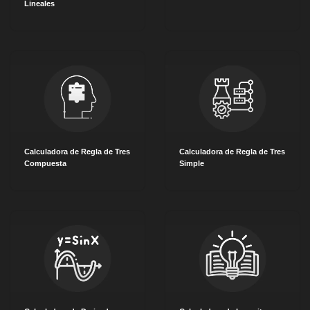
Lineales
Calculadora de Regla de Tres
Calculadora de Regla de Tres
Compuesta
Simple