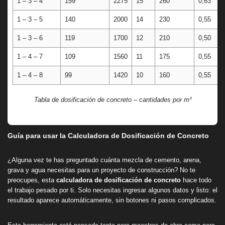
1 – 3 – 4
159
2275
15
260
0,63
1 – 3 – 5
140
2000
14
230
0,55
1 – 3 – 6
119
1700
12
210
0,50
1 – 4 – 7
109
1560
11
175
0,55
1 – 4 – 8
99
1420
10
160
0,55
Tabla de dosificación de concreto – cantidades por m³
Guía para usar la Calculadora de Dosificación de Concreto
¿Alguna vez te has preguntado cuánta mezcla de cemento, arena,
grava y agua necesitas para un proyecto de construcción? No te
preocupes, esta
calculadora de dosificación de concreto
hace todo
el trabajo pesado por ti. Solo necesitas ingresar algunos datos y listo: el
resultado aparece automáticamente, sin botones ni pasos complicados.