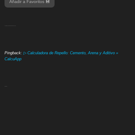
Añadir a Favoritos 💾
1 comentario en «Calculadora de Dosificación de Concreto»
Pingback:
▷ Calculadora de Repello: Cemento, Arena y Aditivo »
CalcuApp
Deja tu opinión