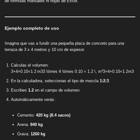
de fórmulas manuales ni hojas de Excel.
Ejemplo completo de uso
Imagina que vas a fundir una pequeña placa de concreto para una
terraza de 3 x 4 metros y 10 cm de espesor.
Calculas el volumen:
3×4×0.10=1.2 m33 \times 4 \times 0.10 = 1.2 \, m³3×4×0.10=1.2m3
En la calculadora, seleccionas el tipo de mezcla
1:2:3
.
Escribes
1.2
en el campo de volumen.
Automáticamente verás:
Cemento:
420 kg (8.4 sacos)
Arena:
840 kg
Grava:
1260 kg