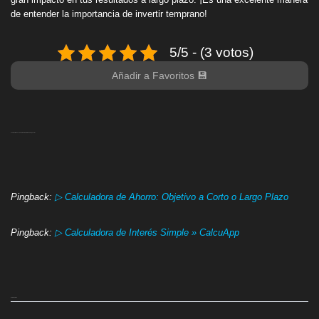
de entender la importancia de invertir temprano!
5/5 - (3 votos)
Añadir a Favoritos 💾
2 comentarios en «Calculadora de Interés Compuesto»
Pingback:
▷ Calculadora de Ahorro: Objetivo a Corto o Largo Plazo
Pingback:
▷ Calculadora de Interés Simple » CalcuApp
Deja tu opinión