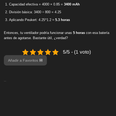
Capacidad efectiva = 4000 × 0.85 =
3400 mAh
División básica: 3400 ÷ 800 = 4.25
Aplicando Peukert: 4.25^1.2 ≈
5.3 horas
Entonces, tu ventilador podría funcionar unas
5 horas
con esa batería
antes de agotarse. Bastante útil, ¿verdad?
5/5 - (1 voto)
Añadir a Favoritos 💾
Deja tu opinión