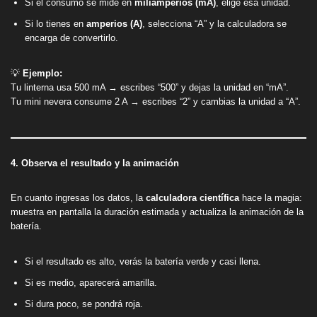
Si el consumo se mide en
miliamperios (mA)
, elige esa unidad.
Si lo tienes en
amperios (A)
, selecciona “A” y la calculadora se
encarga de convertirlo.
💡
Ejemplo:
Tu linterna usa 500 mA → escribes “500” y dejas la unidad en “mA”.
Tu mini nevera consume 2 A → escribes “2” y cambias la unidad a “A”.
4. Observa el resultado y la animación
En cuanto ingresas los datos, la
calculadora científica
hace la magia:
muestra en pantalla la duración estimada y actualiza la animación de la
batería.
Si el resultado es alto, verás la batería verde y casi llena.
Si es medio, aparecerá amarilla.
Si dura poco, se pondrá roja.