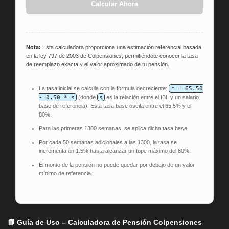
Calcular Ahora
Nota:
Esta calculadora proporciona una estimación referencial basada
en la ley 797 de 2003 de Colpensiones, permitiéndote conocer la tasa
de reemplazo exacta y el valor aproximado de tu pensión.
r = 65.50
La tasa inicial se calcula con la fórmula decreciente:
- 0.50 * s
s
(donde
es la relación entre el IBL y un salario
base de referencia). Esta tasa base oscila entre el 65.5% y el
80%.
Para las primeras 1300 semanas, se aplica dicha tasa base.
Por cada 50 semanas adicionales a las 1300, la tasa se
incrementa en 1.5% hasta alcanzar un tope máximo del 80%.
El monto de la pensión no puede quedar por debajo de un valor
mínimo de referencia.
📘 Guía de Uso – Calculadora de Pensión Colpensiones