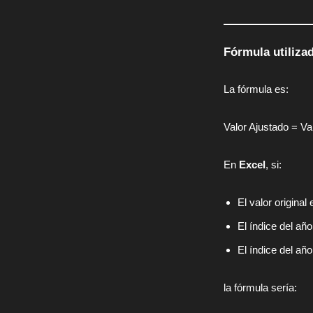
Fórmula utiliza
La fórmula es:
Valor Ajustado = Val
En
Excel
, si:
El valor original
El índice del año
El índice del año
la fórmula sería: