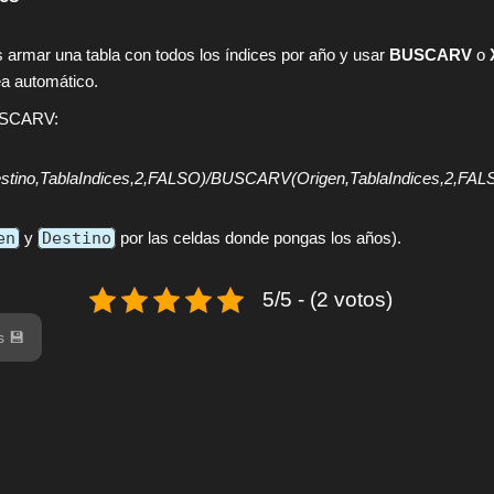
armar una tabla con todos los índices por año y usar
BUSCARV
o
ea automático.
USCARV:
ino,TablaIndices,2,FALSO)/BUSCARV(Origen,TablaIndices,2,FAL
en
y
Destino
por las celdas donde pongas los años).
5/5 - (2 votos)
s 💾