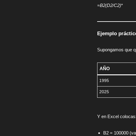
=B2(D2/C2)
*
Ejemplo práctic
Supongamos que qui
AÑO
1995
2025
Y en Excel colocas
B2 = 100000 (val