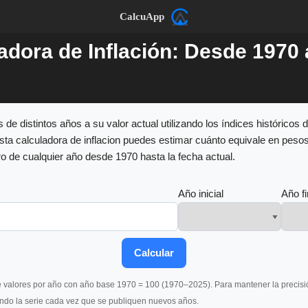
CalcuApp
adora de Inflación: Desde 1970 
 de distintos años a su valor actual utilizando los índices históricos d
ta calculadora de inflacion puedes estimar cuánto equivale en peso
ro de cualquier año desde 1970 hasta la fecha actual.
Año inicial
Año fi
Calcular
e valores por año con año base 1970 = 100 (1970–2025). Para mantener la precisió
ndo la serie cada vez que se publiquen nuevos años.