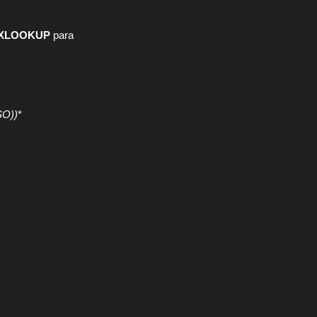
XLOOKUP
para
SO))
*