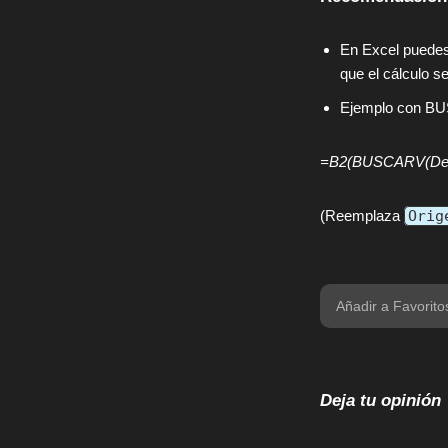
En Excel puedes 
que el cálculo s
Ejemplo con B
=B2(BUSCARV(Dest
(Reemplaza
Orig
Añadir a Favorito
Deja tu opinión