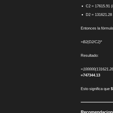
C2 = 17615.91 (
D2 = 131621.28 
Entonces la fórmula
=B2(D2/C2)
*
Resultado:
=100000(131621.28
=747344.13
Esto significa que
$
Recomendacion