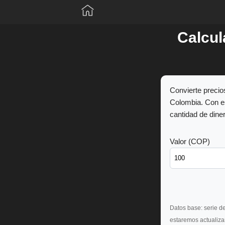
Saltar
Calcul
al
contenido
Convierte precios
Colombia. Con es
cantidad de dine
Valor (COP)
Datos base: serie d
estaremos actualiza