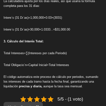
La calculadora ajusta por los días reales, así que usaría la fórmula
completa para los 31 días:
Intereˊs (31 Dıˊas)=1,000,000×0.03×(3031​)
Intereˊs (31 Dıˊas)≈30,000×1.0333...≈$31,000.00
3. Cálculo del Interés Total:
Total Intereses=∑(Intereses por cada Periodo)
Total Obligacioˊn=Capital Inicial+Total Intereses
El código automatiza este proceso de cálculo por periodos, sumando
los intereses de cada tramo hasta la fecha final, garantizando una
liquidación
precisa y diaria,
aunque la tasa sea mensual.
5/5 - (1 voto)