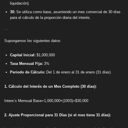
liquidación).
30:
Se utiliza como base, asumiendo un mes comercial de 30 días
para el cálculo de la proporción diaria del interés.
Ejemplo de Aplicación
Supongamos los siguientes datos:
Capital Inicial:
$1,000,000
Tasa Mensual Fija:
3%
Periodo de Cálculo:
Del 1 de enero al 31 de enero (31 días).
1. Cálculo del Interés de un Mes Completo (30 días):
Intereˊs Mensual Base=1,000,000×(1003​)=$30,000
2. Ajuste Proporcional para 31 Días (si el mes tiene 31 días):