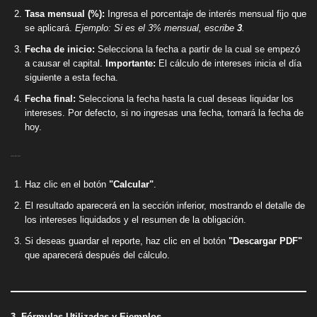
Tasa mensual (%):
Ingresa el porcentaje de interés mensual fijo que
se aplicará.
Ejemplo: Si es el 3% mensual, escribe
3
.
Fecha de inicio:
Selecciona la fecha a partir de la cual se empezó
a causar el capital.
Importante:
El cálculo de intereses inicia el día
siguiente a esta fecha.
Fecha final:
Selecciona la fecha hasta la cual deseas liquidar los
intereses. Por defecto, si no ingresas una fecha, tomará la fecha de
hoy.
C. Obtener el Resultado
Haz clic en el botón
"Calcular"
.
El resultado aparecerá en la sección inferior, mostrando el detalle de
los intereses liquidados y el resumen de la obligación.
Si deseas guardar el reporte, haz clic en el botón
"Descargar PDF"
que aparecerá después del cálculo.
3. Fórmulas Utilizadas y Ejemplos