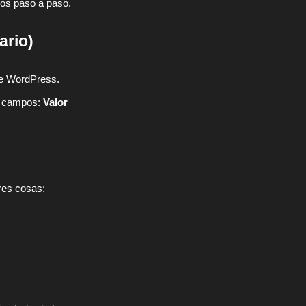
mos paso a paso.
ario)
de WordPress.
os campos:
Valor
res cosas: