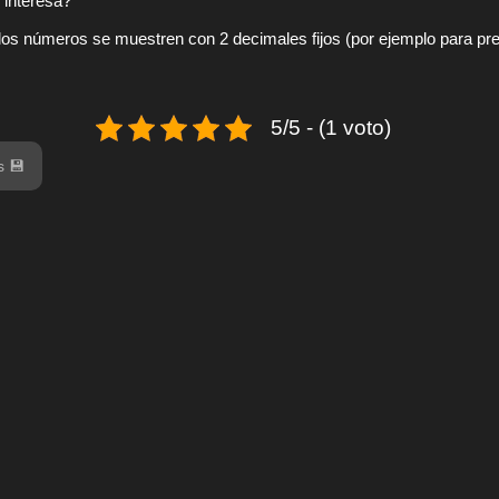
e interesa?
 los números se muestren con 2 decimales fijos (por ejemplo para prec
5/5 - (1 voto)
s 💾