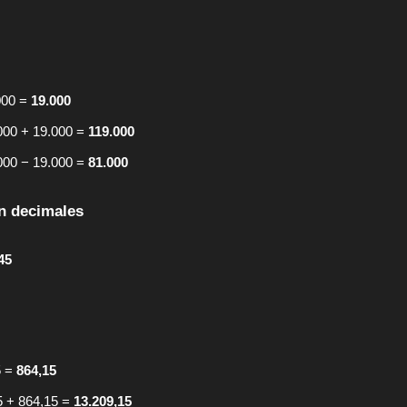
000 =
19.000
000 + 19.000 =
119.000
000 − 19.000 =
81.000
n decimales
45
5 =
864,15
 + 864,15 =
13.209,15