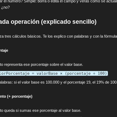
 el número? Simple: borra o edita el campo y verás cómo se actuali
, ¿no?
da operación (explicado sencillo)
za tres cálculos básicos. Te los explico con palabras y con la fórmula
ntaje
o representa ese porcentaje sobre el valor base.
lorPorcentaje = valorBase × (porcentaje ÷ 100)
labras: si el valor base es 100.000 y el porcentaje 19, el 19% de 10
nto (+ porcentaje)
o queda si sumas ese porcentaje al valor base.