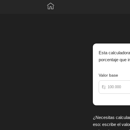
Saltar
al
contenido
Esta calculadora
porcentaje que i
Valor base
¿Necesitas calcula
eso: escribe el val