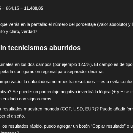
 − 864,15 =
11.480,85
ue verás en la pantalla: el número del porcentaje (valor absoluto) y l
to y claro, verdad?
in tecnicismos aburridos
imales en los dos campos (por ejemplo 12.5%). El campo es de tip
peta la configuración regional para separador decimal.
ampo vacío, la calculadora no muestra resultados —esto evita confu
tivo? Se puede: un porcentaje negativo invertirá la lógica (+ y − se
n cuidado con signos raros.
os resultados muestren moneda (COP, USD, EUR)? Puedo añadir fo
per el diseño.
r los resultados rápido, puedo agregar un botón “Copiar resultado” o 