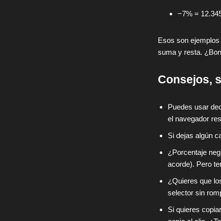
−7% = 12.345
Esos son ejemplos q
suma y resta. ¿Boni
Consejos, s
Puedes usar dec
el navegador res
Si dejas algún c
¿Porcentaje nega
acorde). Pero te
¿Quieres que l
selector sin rom
Si quieres copia