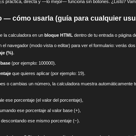
Es práctica, directa y —lo mejor— funciona sin botones. ¿Listo? Va
 — cómo usarla (guía para cualquier usu
e la calculadora en un
bloque HTML
dentro de tu entrada o página 
n el navegador (modo vista o editar) para ver el formulario: verás d
je (%)
.
 base
(por ejemplo: 100000).
ntaje
que quieres aplicar (por ejemplo: 19).
bes o cambias un número, la calculadora muestra automáticamente t
le ese porcentaje (el valor del porcentaje),
sumando ese porcentaje al valor base (+),
o descontando ese mismo porcentaje (−).