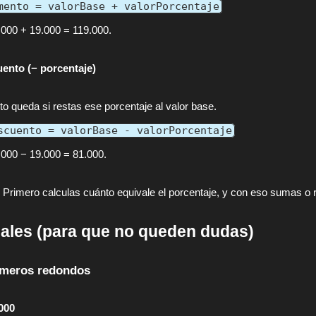
mento = valorBase + valorPorcentaje
.000 + 19.000 = 119.000.
ento (− porcentaje)
o queda si restas ese porcentaje al valor base.
scuento = valorBase - valorPorcentaje
.000 − 19.000 = 81.000.
Primero calculas cuánto equivale el porcentaje, y con eso sumas o r
ales (para que no queden dudas)
meros redondos
000