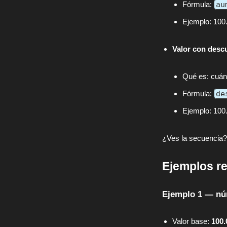
Fórmula:
au
Ejemplo: 100
Valor con descu
Qué es: cuánt
Fórmula:
de
Ejemplo: 100
¿Ves la secuencia? 
Ejemplos re
Ejemplo 1 — nú
Valor base:
100.