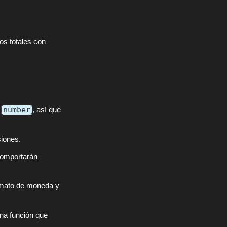
os totales con
o
number
, así que
siones.
 comportarán
rmato de moneda y
una función que