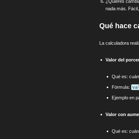
¿Quieres cambiar
nada más. Fácil
Qué hace ca
La calculadora reali
Valor del porce
Qué es: cuánt
Fórmula:
va
Ejemplo en pa
Valor con aume
Qué es: cuánt