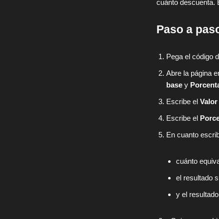
cuánto descuenta. 
Paso a paso
Pega el código d
Abre la página e
base
y
Porcenta
Escribe el
Valor
Escribe el
Porce
En cuanto escri
cuánto equiva
el resultado 
y el resultad