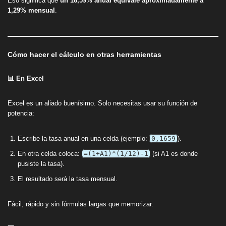
Eso significa que
un 16,59% anual equivale aproximadamente a
1,29% mensual
.
Cómo hacer el cálculo en otras herramientas
📊 En Excel
Excel es un aliado buenísimo. Solo necesitas usar su función de
potencia:
Escribe la tasa anual en una celda (ejemplo:
0,1659
).
En otra celda coloca:
=(1+A1)^(1/12)-1
(si A1 es donde
pusiste la tasa).
El resultado será la tasa mensual.
Fácil, rápido y sin fórmulas largas que memorizar.