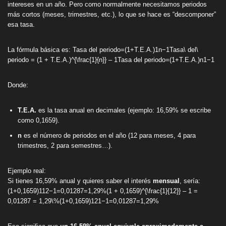
intereses en un año. Pero como normalmente necesitamos periodos
más cortos (meses, trimestres, etc.), lo que se hace es “descomponer”
esa tasa.
La fórmula básica es: Tasa del periodo=(1+T.E.A.)1n−1Tasa\ del\
periodo = (1 + T.E.A.)^{\frac{1}{n}} – 1Tasa del periodo=(1+T.E.A.)n1​−1
Donde:
T.E.A.
es la tasa anual en decimales (ejemplo: 16,59% se escribe
como 0,1659).
n
es el número de periodos en el año (12 para meses, 4 para
trimestres, 2 para semestres…).
Ejemplo real:
Si tienes 16,59% anual y quieres saber el interés
mensual
, sería:
(1+0,1659)112−1=0,01287=1,29%(1 + 0,1659)^{\frac{1}{12}} – 1 =
0,01287 = 1,29\%(1+0,1659)121​−1=0,01287=1,29%