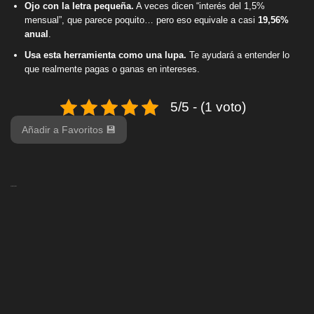
Ojo con la letra pequeña.
A veces dicen “interés del 1,5%
mensual”, que parece poquito… pero eso equivale a casi
19,56%
anual
.
Usa esta herramienta como una lupa.
Te ayudará a entender lo
que realmente pagas o ganas en intereses.
5/5 - (1 voto)
Añadir a Favoritos 💾
Deja tu opinión