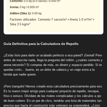
Cemento:
0.0
kg (
0.0
sacos) /
0.000
m³
Arena:
0
kg /
0.000
m³
Aditivo (Sika 1):
0.00
kg
Factores utilizados: Cemento 7 sacos/m³ • Arena 1.0 m³/m³ •
Sika 3.5 kg/m³
Guía Definitiva para la Calculadora de Repello
¿Estás listo para darle un acabado perfecto a esa pared? ¡Genial! Pero
antes de mezclar nada, llega la pregunta del millón: ¿cuánto cemento y
arena necesito? Si compras de más, es dinero y espacio perdido. Si te
quedas corto… bueno, es un dolor de cabeza y un viaje extra a la
tienda que nadie quiere.
¡Pero tranquilo! Hemos creado esta calculadora precisamente para eso.
Es tu nuevo mejor amigo para cualquier proyecto de repello, revoque,
friso o estuco. Olvídate de las mates complicadas y los cálculos a ojo
de buen cubero. En un par de clics, tendrás una lista de materiales tan
precisa que hasta el constructor más veterano se sorprenderá. ¿Listo