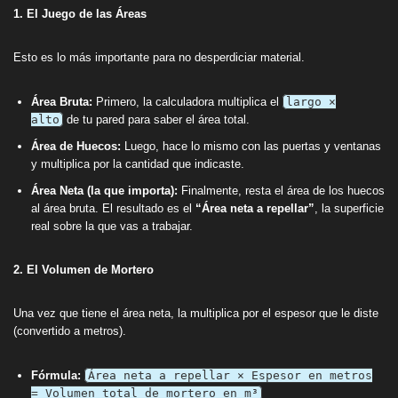
1. El Juego de las Áreas
Esto es lo más importante para no desperdiciar material.
Área Bruta:
Primero, la calculadora multiplica el
largo ×
alto
de tu pared para saber el área total.
Área de Huecos:
Luego, hace lo mismo con las puertas y ventanas
y multiplica por la cantidad que indicaste.
Área Neta (la que importa):
Finalmente, resta el área de los huecos
al área bruta. El resultado es el
“Área neta a repellar”
, la superficie
real sobre la que vas a trabajar.
2. El Volumen de Mortero
Una vez que tiene el área neta, la multiplica por el espesor que le diste
(convertido a metros).
Fórmula:
Área neta a repellar × Espesor en metros
= Volumen total de mortero en m³