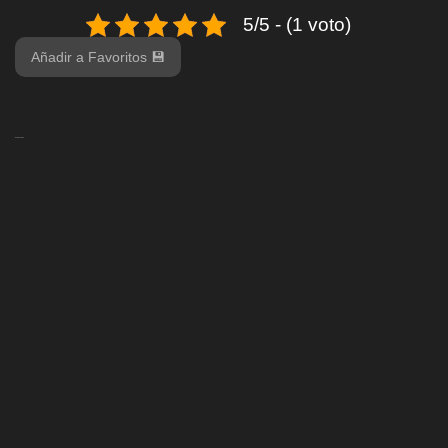
5/5 - (1 voto)
Añadir a Favoritos 💾
Deja tu opinión