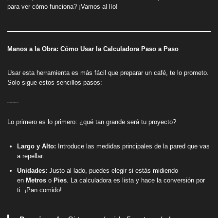
para ver cómo funciona? ¡Vamos al lío!
Manos a la Obra: Cómo Usar la Calculadora Paso a Paso
Usar esta herramienta es más fácil que preparar un café, te lo prometo.
Solo sigue estos sencillos pasos:
Paso 1: Mide tu Pared (o Muro, o Tapia…)
Lo primero es lo primero: ¿qué tan grande será tu proyecto?
Largo y Alto:
Introduce las medidas principales de la pared que vas
a repellar.
Unidades:
Justo al lado, puedes elegir si estás midiendo
en
Metros
o
Pies
. La calculadora es lista y hace la conversión por
ti. ¡Pan comido!