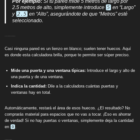
Por ejemplo:
Si tu pared mide 5 metros de largo por
2.5 metros de alto, simplemente introduce
5
en “Largo”
y
2.5
en “Alto”, asegurándote de que “Metros” esté
seleccionado.
Paso 2: Descuenta Puertas y Ventanas (¡El Truco Pro!)
Casi ninguna pared es un lienzo en blanco; suelen tener huecos. Aquí
es donde esta calculadora brilla, porque te permite ser súper preciso.
Mide una puerta y una ventana típicas:
Introduce el largo y alto de
una puerta y de una ventana.
Indica la cantidad:
Dile a la calculadora cuántas puertas y
ventanas hay en total.
Automáticamente, restará el área de esos huecos. ¿El resultado? No
comprarás material para espacios que no vas a tocar. ¡Eso es ahorrar
de verdad! Si no hay puertas o ventanas, simplemente deja la cantidad
en
0
.
Paso 3: Define el Espesor del Repello