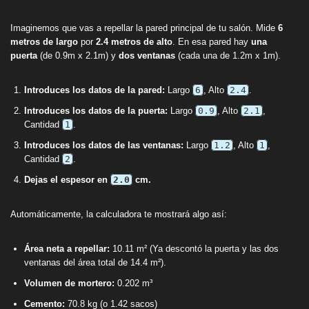
Imaginemos que vas a repellar la pared principal de tu salón. Mide
6
metros de largo
por
2.4 metros de alto
. En esa pared hay
una
puerta
(de 0.9m x 2.1m) y
dos ventanas
(cada una de 1.2m x 1m).
Introduces los datos de la pared:
Largo
6
, Alto
2.4
.
Introduces los datos de la puerta:
Largo
0.9
, Alto
2.1
,
Cantidad
1
.
Introduces los datos de las ventanas:
Largo
1.2
, Alto
1
,
Cantidad
2
.
Dejas el espesor en
2.0
cm.
Automáticamente, la calculadora te mostrará algo así:
Área neta a repellar:
10.11 m² (Ya descontó la puerta y las dos
ventanas del área total de 14.4 m²).
Volumen de mortero:
0.202 m³
Cemento:
70.8 kg (o 1.42 sacos)