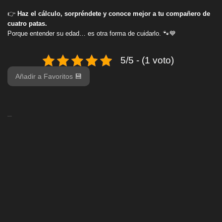
👉
Haz el cálculo, sorpréndete y conoce mejor a tu compañero de
cuatro patas.
Porque entender su edad… es otra forma de cuidarlo. 🐾💙
5/5 - (1 voto)
Añadir a Favoritos 💾
Deja tu opinión