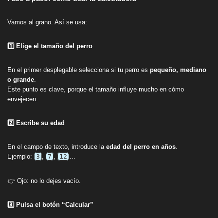
Vamos al grano. Así se usa:
1️⃣ Elige el tamaño del perro
En el primer desplegable selecciona si tu perro es
pequeño, mediano
o grande
.
Este punto es clave, porque el tamaño influye mucho en cómo
envejecen.
2️⃣ Escribe su edad
En el campo de texto, introduce la
edad del perro en años
.
Ejemplo:
3
,
7
,
12
…
👉 Ojo: no lo dejes vacío.
3️⃣ Pulsa el botón
“Calcular”