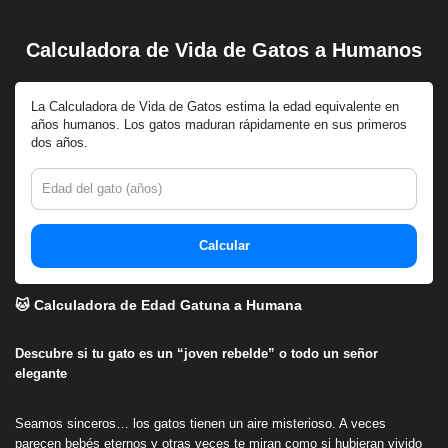
Calculadora de Vida de Gatos a Humanos
Saltar
al
contenido
La Calculadora de Vida de Gatos estima la edad equivalente en
años humanos. Los gatos maduran rápidamente en sus primeros
dos años.
Calcular
🐱 Calculadora de Edad Gatuna a Humana
Descubre si tu gato es un “joven rebelde” o todo un señor
elegante
Seamos sinceros… los gatos tienen un aire misterioso. A veces
parecen bebés eternos y otras veces te miran como si hubieran vivido